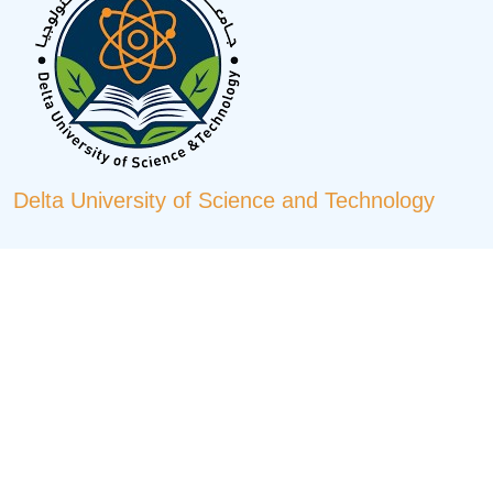
Delta University of Science and Technology
By the grace of Almighty God, the University is founded on a
solid and well-established academic and institutional basis,
supported by substantial capabilities and resources. The
University’s mission is to provide an accessible educational
environment and to contribute to the dissemination of knowledge
and learning.