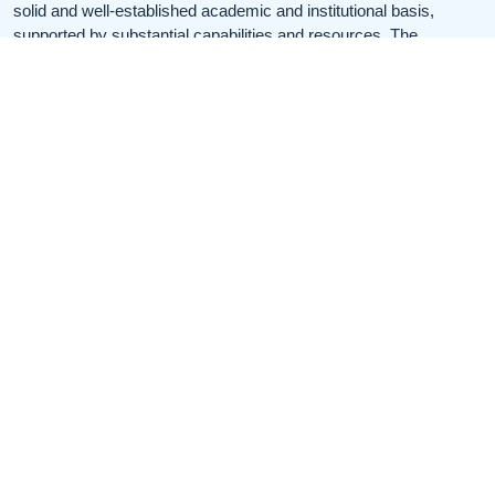
solid and well-established academic and institutional basis,
supported by substantial capabilities and resources. The
University’s mission is to provide an accessible educational
environment and to contribute to the dissemination of knowledge
and learning.
Useful Links
Useful Links
home
Services
contact us
news
About us
gallery
contact us